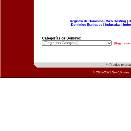
Registro de Dominios
|
Web Hosting
|
D
Dominios Expirados
|
Industrias
|
Indu
Categorías de Dominio:
[Pág. princi
** Precios expre
© 2002/2022 Solo10.com