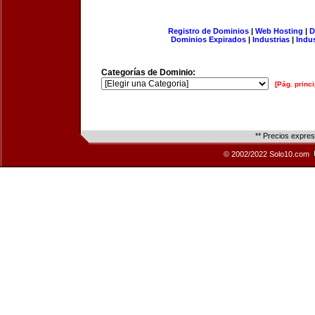
Registro de Dominios
|
Web Hosting
|
D
Dominios Expirados
|
Industrias
|
Indu
Categorías de Dominio:
[Pág. princi
** Precios expre
© 2002/2022 Solo10.com