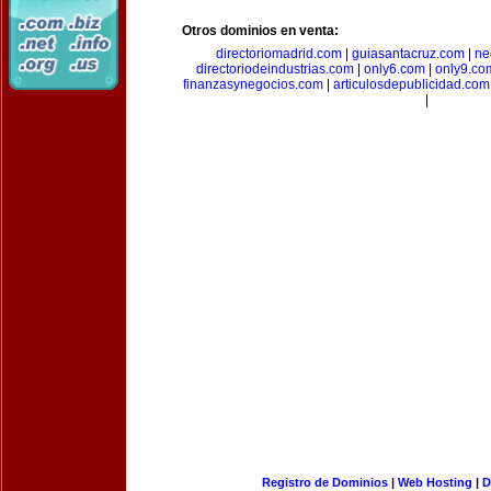
Otros dominios en venta:
directoriomadrid.com
|
guiasantacruz.com
|
ne
directoriodeindustrias.com
|
only6.com
|
only9.co
finanzasynegocios.com
|
articulosdepublicidad.com
|
Registro de Dominios
|
Web Hosting
|
D