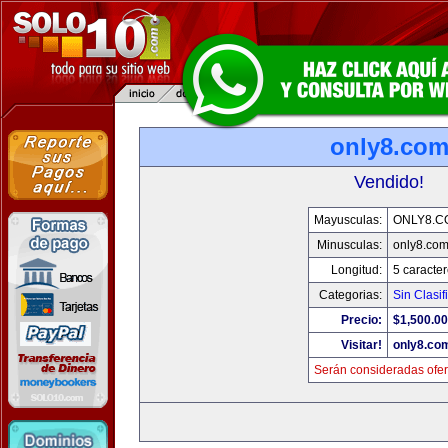
only8.co
Vendido!
Mayusculas:
ONLY8.C
Minusculas:
only8.co
Longitud:
5 caracte
Categorias:
Sin Clasif
Precio:
$1,500.00
Visitar!
only8.co
Serán consideradas ofer