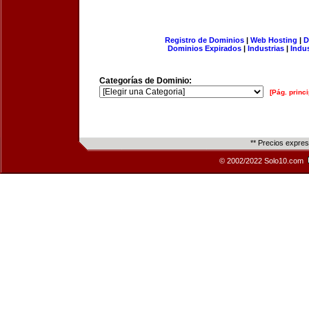
Registro de Dominios
|
Web Hosting
|
D
Dominios Expirados
|
Industrias
|
Indu
Categorías de Dominio:
[Pág. princi
** Precios expre
© 2002/2022 Solo10.com