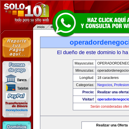
operadordenegoc
El dueño de este dominio lo ha
Mayusculas:
OPERADORDENEG
Minusculas:
operadordenegocio
Longitud:
18 caracteres
Categorias:
Negocios
,
Profesio
Precio:
Realizar una oferta
Visitar!
operadordenegoci
Serán consideradas ofer
Realizar una Oferta