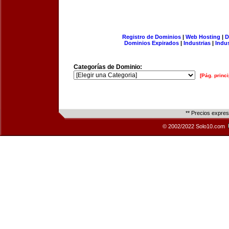
Registro de Dominios
|
Web Hosting
|
D
Dominios Expirados
|
Industrias
|
Indu
Categorías de Dominio:
[Pág. princi
** Precios expre
© 2002/2022 Solo10.com