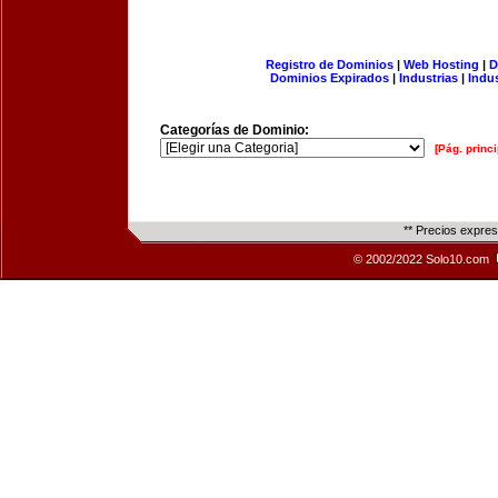
Registro de Dominios
|
Web Hosting
|
D
Dominios Expirados
|
Industrias
|
Indu
Categorías de Dominio:
[Pág. princi
** Precios expre
© 2002/2022 Solo10.com