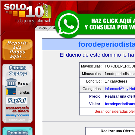
forodeperiodist
El dueño de este dominio lo ha
Mayusculas:
FORODEPERIODI
Minusculas:
forodeperiodistas
Longitud:
17 caracteres
Categorias:
InformaciÃ³n y Not
Precio:
Realizar una ofer
Visitar!
forodeperiodista
Serán consideradas ofer
Realizar una Oferta