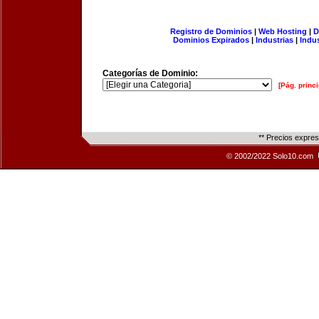
Registro de Dominios
|
Web Hosting
|
D
Dominios Expirados
|
Industrias
|
Indu
Categorías de Dominio:
[Pág. princi
** Precios expre
© 2002/2022 Solo10.com