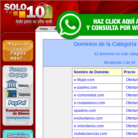
Dominios de la Categoría
42 dominios en esta categ
Mostrando 1 de 42
Nombre de Dominio
Precio
e-Mujer.com
Ofertar
e-padres.com
Ofertar
e-comunidad.com
Ofertar
e-ciudadanos.com
Ofertar
epadres.com
Ofertar
evoluntarios.com
Ofertar
e-voluntarios.com
Ofertar
clubdeciencias.com
Ofertar