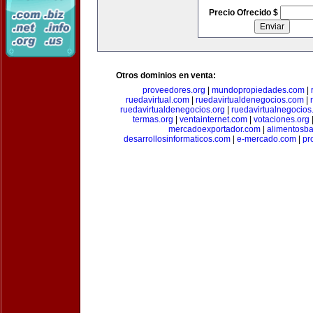
Precio Ofrecido $
Otros dominios en venta:
proveedores.org
|
mundopropiedades.com
|
ruedavirtual.com
|
ruedavirtualdenegocios.com
|
ruedavirtualdenegocios.org
|
ruedavirtualnegocios
termas.org
|
ventainternet.com
|
votaciones.org
mercadoexportador.com
|
alimentosb
desarrollosinformaticos.com
|
e-mercado.com
|
pr