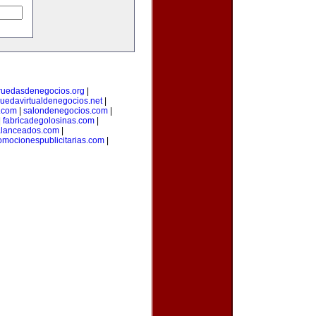
ruedasdenegocios.org
|
ruedavirtualdenegocios.net
|
.com
|
salondenegocios.com
|
|
fabricadegolosinas.com
|
alanceados.com
|
omocionespublicitarias.com
|