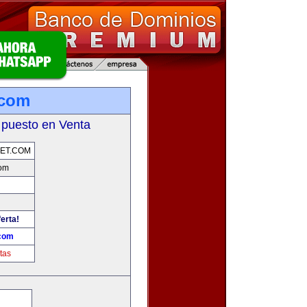
.com
 puesto en Venta
ET.COM
com
erta!
.com
tas